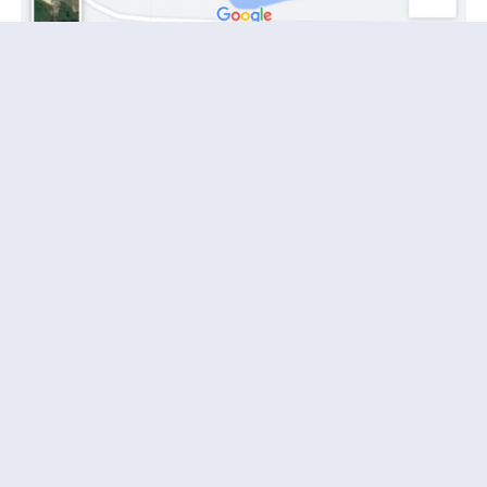
Tuomi GmbH
Luxemburger Str. 236
54294 Trier
+49 651 460 416 0
mail@tuomi.eu
Bürozeiten:
08:30 – 17:30